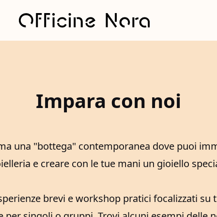
Impara con noi
ma una "bottega" contemporanea dove puoi imm
ielleria e creare con le tue mani un gioiello speci
perienze brevi e workshop pratici focalizzati su t
 per singoli o gruppi. Trovi alcuni esempi delle n