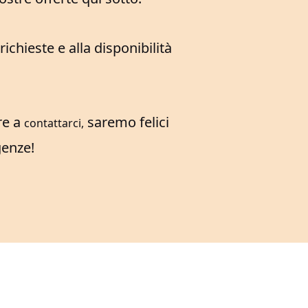
chieste e alla disponibilità
re a
saremo felici
contattarci,
genze!