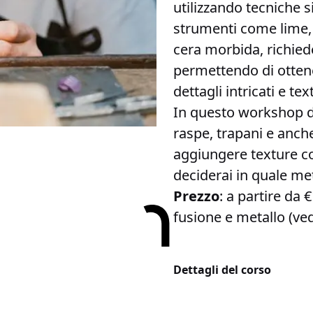
utilizzando tecniche s
strumenti come lime, s
cera morbida, richie
permettendo di ottener
dettagli intricati e tex
In questo workshop 
raspe, trapani e anch
aggiungere texture co
deciderai in quale met
Prezzo
: a partire da
fusione e metallo (ved
Dettagli del corso