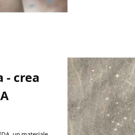
 - crea
RA
BIDA, un materiale