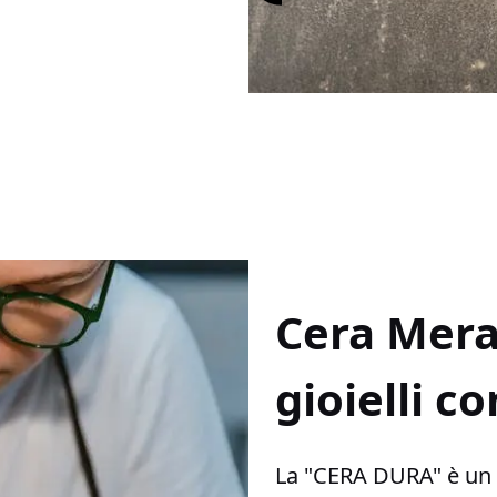
Cera Merav
gioielli c
La "CERA DURA" è un t