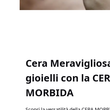
Cera Meravigliosa
gioielli con la CE
MORBIDA
Scopri la versatilità della CERA MOR